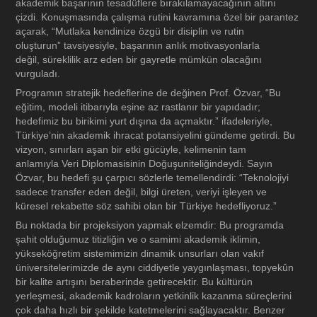
akademik başarının tesadüflere bırakılamayacağının altını
çizdi. Konuşmasında çalışma rutini kavramına özel bir parantez
açarak, “Mutlaka kendinize özgü bir disiplin ve rutin
oluşturun” tavsiyesiyle, başarının anlık motivasyonlarla
değil, süreklilik arz eden bir gayretle mümkün olacağını
vurguladı.
Programın stratejik hedeflerine de değinen Prof. Özvar, “Bu
eğitim, modeli itibarıyla eşine az rastlanır bir yapıdadır;
hedefimiz bu birikimi yurt dışına da açmaktır.” ifadeleriyle,
Türkiye’nin akademik ihracat potansiyelini gündeme getirdi. Bu
vizyon, sınırları aşan bir etki gücüyle, kelimenin tam
anlamıyla Veri Diplomasisinin Doğuşuniteliğindeydi. Sayın
Özvar, bu hedefi şu çarpıcı sözlerle temellendirdi: “Teknolojiyi
sadece transfer eden değil, bilgi üreten, veriyi işleyen ve
küresel rekabette söz sahibi olan bir Türkiye hedefliyoruz.”
Bu noktada bir projeksiyon yapmak elzemdir: Bu programda
şahit olduğumuz titizliğin ve o samimi akademik iklimin,
yükseköğretim sistemimizin dinamik unsurları olan vakıf
üniversitelerimizde de aynı ciddiyetle yaygınlaşması, topyekûn
bir kalite artışını beraberinde getirecektir. Bu kültürün
yerleşmesi, akademik kadroların yetkinlik kazanma süreçlerini
çok daha hızlı bir şekilde katetmelerini sağlayacaktır. Benzer