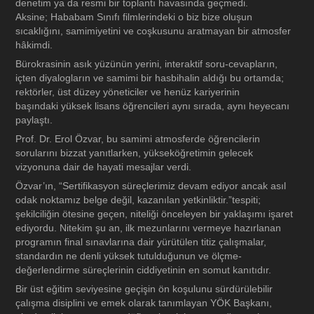
denetim ya da resmi bir toplantı havasında geçmedi.
Aksine; Hababam Sınıfı filmlerindeki o biz bize oluşun
sıcaklığını, samimiyetini ve coşkusunu aratmayan bir atmosfer
hâkimdi.
Bürokrasinin asık yüzünün yerini, interaktif soru-cevapların,
içten diyalogların ve samimi bir hasbihalin aldığı bu ortamda;
rektörler, üst düzey yöneticiler ve henüz kariyerinin
başındaki yüksek lisans öğrencileri aynı sırada, aynı heyecanı
paylaştı.
Prof. Dr. Erol Özvar, bu samimi atmosferde öğrencilerin
sorularını bizzat yanıtlarken, yükseköğretimin gelecek
vizyonuna dair de hayati mesajlar verdi.
Özvar’ın, “Sertifikasyon süreçlerimiz devam ediyor ancak asıl
odak noktamız belge değil, kazanılan yetkinliktir.”tespiti;
şekilciliğin ötesine geçen, niteliği önceleyen bir yaklaşımı işaret
ediyordu. Nitekim şu an, ilk mezunlarını vermeye hazırlanan
programın final sınavlarına dair yürütülen titiz çalışmalar,
standardın ne denli yüksek tutulduğunun ve ölçme-
değerlendirme süreçlerinin ciddiyetinin en somut kanıtıdır.
Bir üst eğitim seviyesine geçişin ön koşulunu sürdürülebilir
çalışma disiplini ve emek olarak tanımlayan YÖK Başkanı,